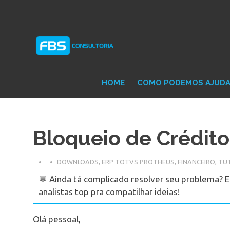
Skip
Consultoria
FB
to
e
content
Suporte
Protheus
Con
TOTVS
HOME
COMO PODEMOS AJUD
Bloqueio de Crédit
DOWNLOADS
,
ERP TOTVS PROTHEUS
,
FINANCEIRO
,
TUT
💬 Ainda tá complicado resolver seu problema? 
analistas top pra compatilhar ideias!
Olá pessoal,