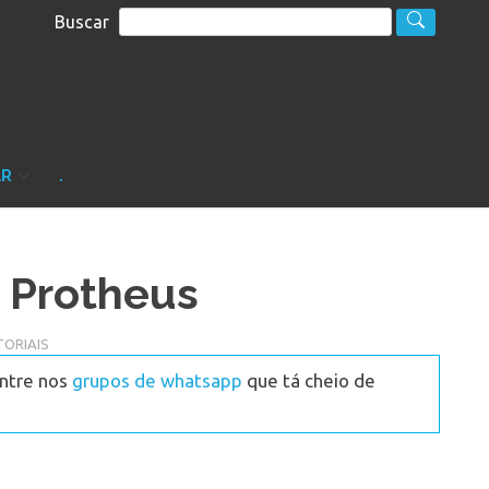
Buscar
S
sultoria
AR
.
o Protheus
ORIAIS
Entre nos
grupos de whatsapp
que tá cheio de