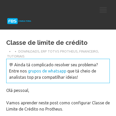
Skip
Consultoria
FBS
to
e
content
Suporte
Consultoria
Protheus
TOTVS
Classe de limite de crédito
DOWNLOADS
,
ERP TOTVS PROTHEUS
,
FINANCEIRO
,
TUTORIAIS
💬 Ainda tá complicado resolver seu problema?
Entre nos
grupos de whatsapp
que tá cheio de
analistas top pra compatilhar ideias!
Olá pessoal,
Vamos aprender neste post como configurar Classe de
Limite de Crédito no Protheus.