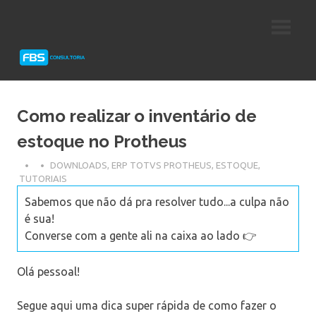
Skip
Consultoria
FBS
to
e
content
Suporte
Consultoria
Protheus
TOTVS
Como realizar o inventário de
estoque no Protheus
DOWNLOADS
,
ERP TOTVS PROTHEUS
,
ESTOQUE
,
TUTORIAIS
Sabemos que não dá pra resolver tudo...a culpa não
é sua!
Converse com a gente ali na caixa ao lado 👉
Olá pessoal!
Segue aqui uma dica super rápida de como fazer o