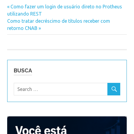
Previous
Como fazer um login de usuário direto no Protheus
Navegação
utilizando REST
Post:
Next
Como tratar decréscimo de títulos receber com
de
Post:
retorno CNAB
Post
BUSCA