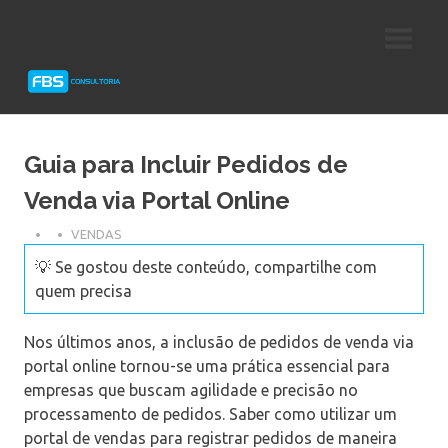
Skip
Consultoria
FBS
to
e
content
Suporte
Consultoria
Protheus
TOTVS
Guia para Incluir Pedidos de
Venda via Portal Online
VENDAS
💡 Se gostou deste conteúdo, compartilhe com
quem precisa
Nos últimos anos, a inclusão de pedidos de venda via
portal online tornou-se uma prática essencial para
empresas que buscam agilidade e precisão no
processamento de pedidos. Saber como utilizar um
portal de vendas para registrar pedidos de maneira