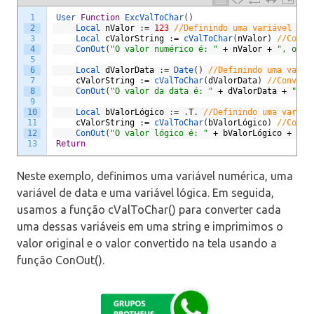
1
User 
Function
ExcValToChar
(
)
2
Local 
nValor
:
=
123
//Definindo uma variável num
3
Local 
cValorString
:
=
cValToChar
(
nValor
)
//Conve
4
ConOut
(
"O valor numérico é: "
+
nValor
+
", o va
5
6
Local 
dValorData
:
=
Date
(
)
//Definindo uma variá
7
cValorString
:
=
cValToChar
(
dValorData
)
//Convert
8
ConOut
(
"O valor da data é: "
+
dValorData
+
", o
9
10
Local 
bValorL
ó
gico
:
=
.
T
.
//Definindo uma variáv
11
cValorString
:
=
cValToChar
(
bValorL
ó
gico
)
//Conve
12
ConOut
(
"O valor lógico é: "
+
bValorL
ó
gico
+
", 
13
Return
Neste exemplo, definimos uma variável numérica, uma
variável de data e uma variável lógica. Em seguida,
usamos a função cValToChar() para converter cada
uma dessas variáveis em uma string e imprimimos o
valor original e o valor convertido na tela usando a
função ConOut().