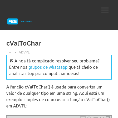
Skip
Consultoria
FBS
to
e
content
Suporte
Consultoria
Protheus
TOTVS
cValToChar
ADVPL
💬 Ainda tá complicado resolver seu problema?
Entre nos
grupos de whatsapp
que tá cheio de
analistas top pra compatilhar ideias!
A função cValToChar() é usada para converter um
valor de qualquer tipo em uma string. Aqui está um
exemplo simples de como usar a função cValToChar()
em ADVPL: