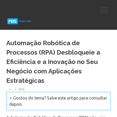
Skip
Consultoria
FBS
to
e
content
Suporte
Consultoria
Protheus
TOTVS
Automação Robótica de
Processos (RPA) Desbloqueie a
Eficiência e a Inovação no Seu
Negócio com Aplicações
Estratégicas
RPA
⭐ Gostou do tema? Salve este artigo para consultar
depois