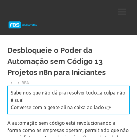
Skip
Consultoria
FBS
to
e
content
Suporte
Consultoria
Protheus
TOTVS
Desbloqueie o Poder da
Automação sem Código 13
Projetos n8n para Iniciantes
RPA
Sabemos que não dá pra resolver tudo...a culpa não
é sua!
Converse com a gente ali na caixa ao lado 👉
A automação sem código está revolucionando a
forma como as empresas operam, permitindo que não