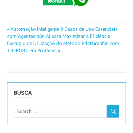
Previous
Automação Inteligente 9 Casos de Uso Essenciais
Navegação
com Agentes n8n AI para Maximizar a Eficiência
Post:
Next
Exemplo de Utilização do Método PrintGraphic com
de
Post:
TREPORT em Protheus
Post
BUSCA