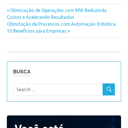
Previous
Otimização de Operações com RPA Reduzindo
Navegação
Custos e Acelerando Resultados
Post:
Next
Otimização de Processos com Automação Robótica
de
Post:
10 Benefícios para Empresas
Post
BUSCA