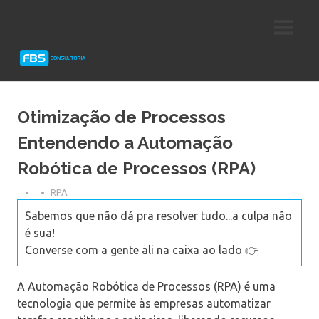
Skip
Consultoria
FBS
to
e
content
Suporte
Consultoria
Protheus
TOTVS
Otimização de Processos
Entendendo a Automação
Robótica de Processos (RPA)
RPA
Sabemos que não dá pra resolver tudo...a culpa não
é sua!
Converse com a gente ali na caixa ao lado 👉
A Automação Robótica de Processos (RPA) é uma
tecnologia que permite às empresas automatizar