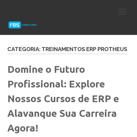
Skip
Consultoria
FBS
to
e
content
Suporte
Consultoria
Protheus
TOTVS
CATEGORIA: TREINAMENTOS ERP PROTHEUS
Domine o Futuro
Profissional: Explore
Nossos Cursos de ERP e
Alavanque Sua Carreira
Agora!