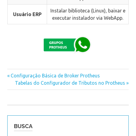
Instalar biblioteca (Linux), baixar e
Usuário ERP
executar instalador via WebApp.
webagent
Previous
Configuração Básica de Broker Protheus
Navegação
webapp
Post:
Next
Tabelas do Configurador de Tributos no Protheus
Post:
de
Post
BUSCA