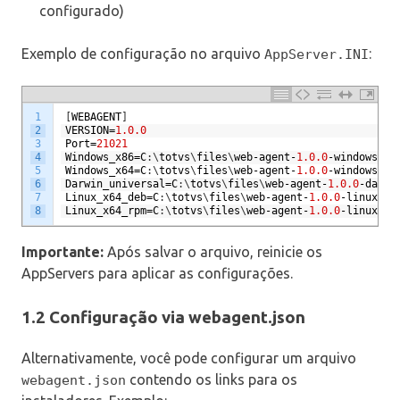
configurado)
Exemplo de configuração no arquivo
:
AppServer.INI
1
[
WEBAGENT
]
2
VERSION
=
1.0.0
3
Port
=
21021
4
Windows_x86
=
C
:
\
totvs
\
files
\
web
-
agent
-
1.0.0
-
windows
-
x8
5
Windows_x64
=
C
:
\
totvs
\
files
\
web
-
agent
-
1.0.0
-
windows
-
x6
6
Darwin_universal
=
C
:
\
totvs
\
files
\
web
-
agent
-
1.0.0
-
darwi
7
Linux_x64_deb
=
C
:
\
totvs
\
files
\
web
-
agent
-
1.0.0
-
linux
-
x6
8
Linux_x64_rpm
=
C
:
\
totvs
\
files
\
web
-
agent
-
1.0.0
-
linux
-
x6
Importante:
Após salvar o arquivo, reinicie os
AppServers para aplicar as configurações.
1.2 Configuração via webagent.json
Alternativamente, você pode configurar um arquivo
contendo os links para os
webagent.json