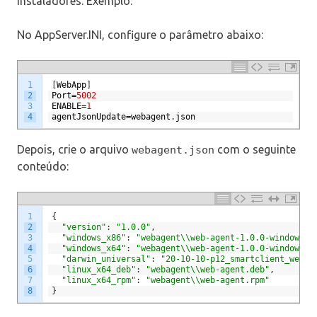
instaladores. Exemplo:
No AppServer.INI, configure o parâmetro abaixo:
1
[
WebApp
]
2
Port
=
5002
3
ENABLE
=
1
4
agentJsonUpdate
=
webagent
.
json
Depois, crie o arquivo
com o seguinte
webagent.json
conteúdo:
1
{
2
"version"
:
"1.0.0"
,
3
"windows_x86"
:
"webagent\\web-agent-1.0.0-windows-x
4
"windows_x64"
:
"webagent\\web-agent-1.0.0-windows-x
5
"darwin_universal"
:
"20-10-10-p12_smartclient_web-a
6
"linux_x64_deb"
:
"webagent\\web-agent.deb"
,
7
"linux_x64_rpm"
:
"webagent\\web-agent.rpm"
8
}