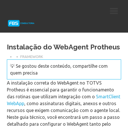
Skip
Consultoria
FBS
to
e
content
Suporte
Consultoria
Protheus
TOTVS
Instalação do WebAgent Protheus
FRAMEWORK
💡 Se gostou deste conteúdo, compartilhe com
quem precisa
A instalação correta do WebAgent no TOTVS
Protheus é essencial para garantir o funcionamento
das rotinas que utilizam integração com o
SmartClient
WebApp
, como assinaturas digitais, anexos e outros
recursos que exigem comunicação com o agente local.
Neste guia técnico, você encontrará um passo a passo
detalhado para configurar o WebAgent tanto pelo