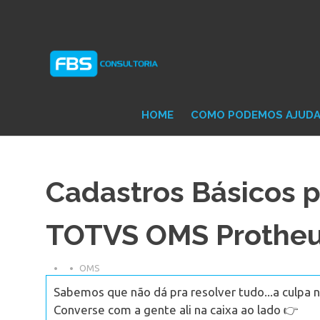
Skip
Consultoria
FB
to
e
content
Suporte
Protheus
Con
TOTVS
HOME
COMO PODEMOS AJUD
Cadastros Básicos p
TOTVS OMS Prothe
OMS
Sabemos que não dá pra resolver tudo...a culpa n
Converse com a gente ali na caixa ao lado 👉