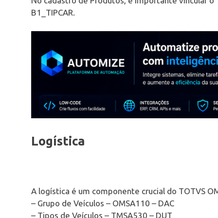
No cadastro de Produtos, é importante vincular o
B1_TIPCAR.
Logística
A logística é um componente crucial do TOTVS OMS
– Grupo de Veículos – OMSA110 – DAC
– Tipos de Veículos – TMSA530 – DUT