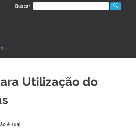
Buscar
S
sultoria
AR
.
ara Utilização do
us
ão é sua!