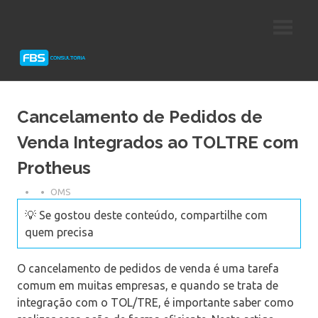
Skip
Consultoria
FBS
to
e
content
Suporte
Consultoria
Protheus
TOTVS
Cancelamento de Pedidos de
Venda Integrados ao TOLTRE com
Protheus
OMS
💡 Se gostou deste conteúdo, compartilhe com
quem precisa
O cancelamento de pedidos de venda é uma tarefa
comum em muitas empresas, e quando se trata de
integração com o TOL/TRE, é importante saber como