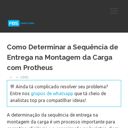
Skip
Consultoria
FBS
to
e
content
Suporte
Consultoria
Protheus
TOTVS
Como Determinar a Sequência de
Entrega na Montagem da Carga
com Protheus
OMS
💬 Ainda tá complicado resolver seu problema?
Entre nos
grupos de whatsapp
que tá cheio de
analistas top pra compatilhar ideias!
A determinação da sequência de entrega na
montagem da carga é um processo importante para