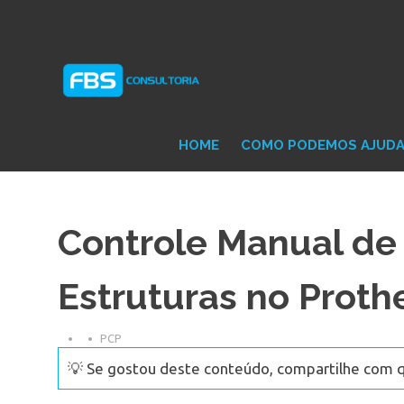
Skip
Consultoria
FB
to
e
content
Suporte
Protheus
Con
TOTVS
HOME
COMO PODEMOS AJUD
Controle Manual de
Estruturas no Proth
PCP
💡 Se gostou deste conteúdo, compartilhe com 