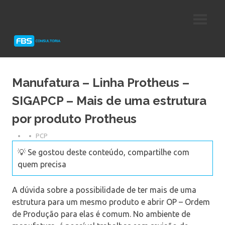
Skip
Consultoria
FBS
to
e
content
Suporte
Consultoria
Protheus
TOTVS
Manufatura – Linha Protheus –
SIGAPCP – Mais de uma estrutura
por produto Protheus
PCP
💡 Se gostou deste conteúdo, compartilhe com
quem precisa
A dúvida sobre a possibilidade de ter mais de uma
estrutura para um mesmo produto e abrir OP – Ordem
de Produção para elas é comum. No ambiente de