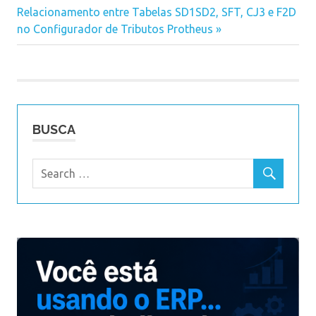
Next
Relacionamento entre Tabelas SD1SD2, SFT, CJ3 e F2D
de
Post:
no Configurador de Tributos Protheus
Post
BUSCA