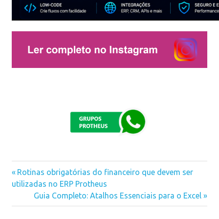
estoque
Previous
Rotinas obrigatórias do financeiro que devem ser
Navegação
financeiro
utilizadas no ERP Protheus
Post:
Next
Guia Completo: Atalhos Essenciais para o Excel
instagram
de
Post: