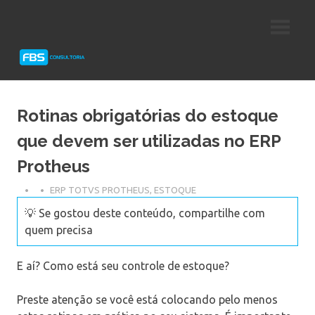
Skip
Consultoria
FBS
to
e
content
Suporte
Consultoria
Protheus
TOTVS
Rotinas obrigatórias do estoque
que devem ser utilizadas no ERP
Protheus
ERP TOTVS PROTHEUS
,
ESTOQUE
💡 Se gostou deste conteúdo, compartilhe com
quem precisa
E aí? Como está seu controle de estoque?
Preste atenção se você está colocando pelo menos