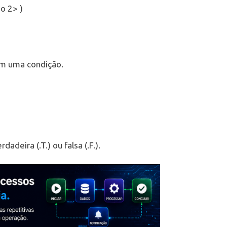
o 2> )
m uma condição.
deira (.T.) ou falsa (.F.).