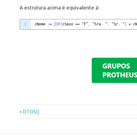
A estrutura acima é equivalente à:
1
cNome
:
=
IIF
(
cSexo
==
“
F
”
,
“
Sra
.
“
,
“
Sr
.
“
)
+
c
Previous
DTOS()
Navegação
Post:
de