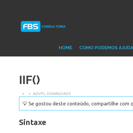
Skip
Consultoria
FB
to
e
content
Suporte
Protheus
Con
TOTVS
HOME
COMO PODEMOS AJUD
IIF()
ADVPL
,
DOWNLOADS
💡 Se gostou deste conteúdo, compartilhe com 
Sintaxe