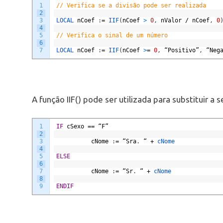
1
// Verifica se a divisão pode ser realizada
2
3
LOCAL 
nCoef
:
=
IIF
(
nCoef
>
0
,
nValor
/
nCoef
,
0
4
5
// Verifica o sinal de um número
6
7
LOCAL 
nCoef
:
=
IIF
(
nCoef
>
=
0
,
“
Positivo
”
,
“
Neg
A função IIF() pode ser utilizada para substituir a
1
IF
cSexo
==
“
F
”
2
3
cNome
:
=
“
Sra
.
“
+
cNome
4
5
ELSE
6
7
cNome
:
=
“
Sr
.
“
+
cNome
8
9
ENDIF