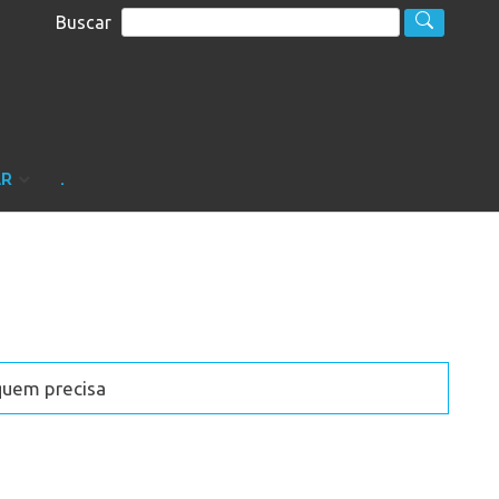
Buscar
S
sultoria
AR
.
quem precisa