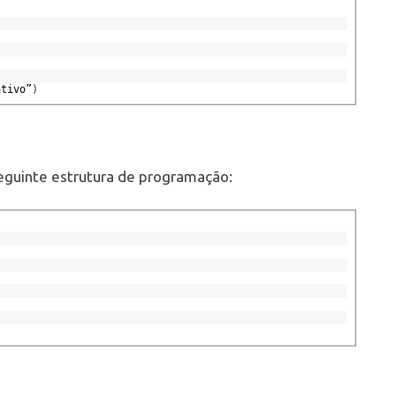
)
ativo
”
)
 seguinte estrutura de programação: