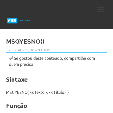
Skip
Consultoria
FBS
to
e
content
Suporte
Consultoria
Protheus
TOTVS
MSGYESNO()
ADVPL
,
DOWNLOADS
💡 Se gostou deste conteúdo, compartilhe com
quem precisa
Sintaxe
MSGYESNO( <cTexto>, <cTitulo> )
Função