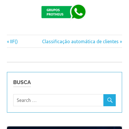
Previous
IIF()
Next
Classificação automática de clientes
Navegação
Post:
Post:
de
Post
BUSCA