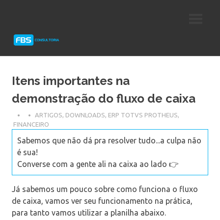
Skip
Consultoria
FBS
to
e
content
Suporte
Consultoria
Protheus
TOTVS
Itens importantes na
demonstração do fluxo de caixa
ARTIGOS
,
DOWNLOADS
,
ERP TOTVS PROTHEUS
,
FINANCEIRO
Sabemos que não dá pra resolver tudo...a culpa não
é sua!
Converse com a gente ali na caixa ao lado 👉
Já sabemos um pouco sobre como funciona o fluxo
de caixa, vamos ver seu funcionamento na prática,
para tanto vamos utilizar a planilha abaixo.