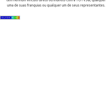
tem nenhum vínculo direto ou indireto com a TOTVS®, qualquer
uma de suas franquias ou qualquer um de seus representantes.