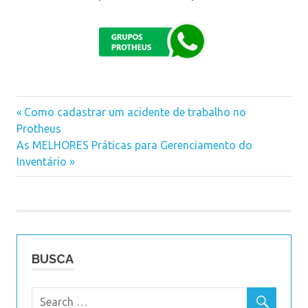
Previous
Como cadastrar um acidente de trabalho no
Navegação
Protheus
Post:
Next
As MELHORES Práticas para Gerenciamento do
de
Post:
Inventário
Post
BUSCA