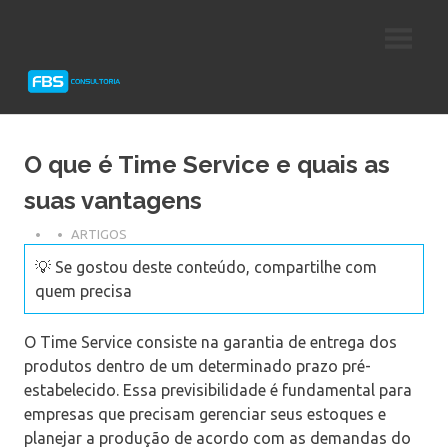
Skip
Consultoria
FBS
to
e
content
Suporte
Consultoria
Protheus
TOTVS
O que é Time Service e quais as
suas vantagens
ARTIGOS
💡 Se gostou deste conteúdo, compartilhe com
quem precisa
O Time Service consiste na garantia de entrega dos
produtos dentro de um determinado prazo pré-
estabelecido. Essa previsibilidade é fundamental para
empresas que precisam gerenciar seus estoques e
planejar a produção de acordo com as demandas do