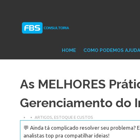
Skip
Consultoria
FB
to
e
content
Suporte
Protheus
Con
TOTVS
HOME
COMO PODEMOS AJUD
As MELHORES Práti
Gerenciamento do I
ARTIGOS
,
ESTOQUE E CUSTOS
💬 Ainda tá complicado resolver seu problema? 
analistas top pra compatilhar ideias!