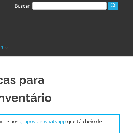
Buscar
S
sultoria
AR
.
cas para
nventário
Entre nos
grupos de whatsapp
que tá cheio de