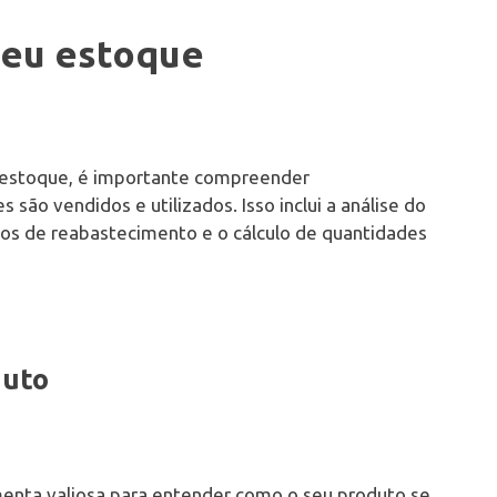
eu estoque
e estoque, é importante compreender
ão vendidos e utilizados. Isso inclui a análise do
tos de reabastecimento e o cálculo de quantidades
duto
amenta valiosa para entender como o seu produto se