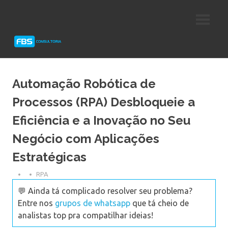
Skip
Consultoria
FBS
to
e
content
Suporte
Consultoria
Protheus
TOTVS
Automação Robótica de
Processos (RPA) Desbloqueie a
Eficiência e a Inovação no Seu
Negócio com Aplicações
Estratégicas
RPA
💬 Ainda tá complicado resolver seu problema?
Entre nos
grupos de whatsapp
que tá cheio de
analistas top pra compatilhar ideias!