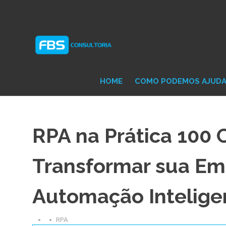
Skip
Consultoria
FB
to
e
content
Suporte
Protheus
Con
TOTVS
HOME
COMO PODEMOS AJUD
RPA na Prática 100 
Transformar sua E
Automação Intelige
RPA