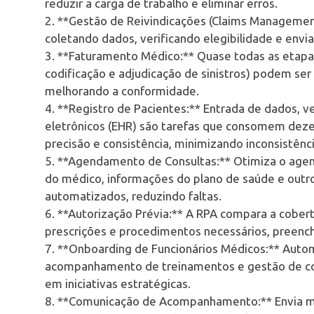
reduzir a carga de trabalho e eliminar erros.
2. **Gestão de Reivindicações (Claims Management
coletando dados, verificando elegibilidade e envi
3. **Faturamento Médico:** Quase todas as etapas
codificação e adjudicação de sinistros) podem s
melhorando a conformidade.
4. **Registro de Pacientes:** Entrada de dados, ve
eletrônicos (EHR) são tarefas que consomem deze
precisão e consistência, minimizando inconsistênci
5. **Agendamento de Consultas:** Otimiza o agen
do médico, informações do plano de saúde e outr
automatizados, reduzindo faltas.
6. **Autorização Prévia:** A RPA compara a cober
prescrições e procedimentos necessários, preench
7. **Onboarding de Funcionários Médicos:** Auto
acompanhamento de treinamentos e gestão de co
em iniciativas estratégicas.
8. **Comunicação de Acompanhamento:** Envia m