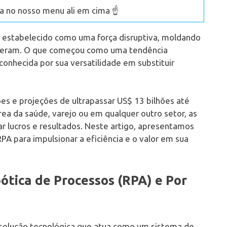
 no nosso menu ali em cima ☝️
 estabelecido como uma força disruptiva, moldando
eram. O que começou como uma tendência
conhecida por sua versatilidade em substituir
s e projeções de ultrapassar US$ 13 bilhões até
rea da saúde, varejo ou em qualquer outro setor, as
r lucros e resultados. Neste artigo, apresentamos
A para impulsionar a eficiência e o valor em sua
ica de Processos (RPA) e Por
solução tecnológica que atua como um sistema de