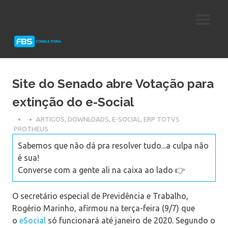
Skip
Consultoria
FBS
to
e
content
Suporte
Consultoria
Protheus
TOTVS
Site do Senado abre Votação para
extinção do e-Social
ARTIGOS
,
DOWNLOADS
,
E-SOCIAL
,
ERP TOTVS
PROTHEUS
Sabemos que não dá pra resolver tudo...a culpa não
é sua!
Converse com a gente ali na caixa ao lado 👉
O secretário especial de Previdência e Trabalho,
Rogério Marinho, afirmou na terça-feira (9/7) que
o
eSocial
só funcionará até janeiro de 2020. Segundo o