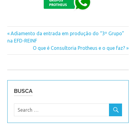
e-
Previous
Adiamento da entrada em produção do “3º Grupo”
social
Navegação
na EFD-REINF
Post:
Next
O que é Consultoria Protheus e o que faz?
de
Post:
Post
BUSCA