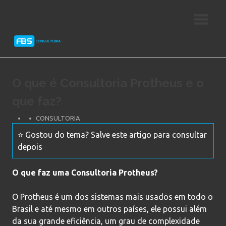
Skip
Consultoria
FBS
to
e
content
Suporte
Consultoria
Protheus
TOTVS
O que é Consultoria Protheus e o
que faz?
CONSULTORIA
⭐ Gostou do tema? Salve este artigo para consultar
depois
O que faz uma Consultoria Protheus?
O Protheus é um dos sistemas mais usados em todo o
Brasil e até mesmo em outros países, ele possui além
da sua grande eficiência, um grau de complexidade