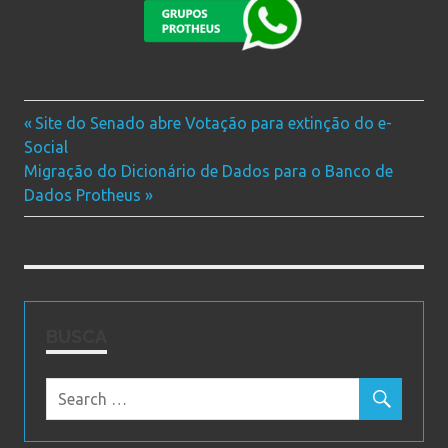
consultoria
Previous
Site do Senado abre Votação para extinção do e-
Navegação
consultoria-
Social
Post:
protheus
Next
Migração do Dicionário de Dados para o Banco de
de
Post:
Dados Protheus
Post
BUSCA