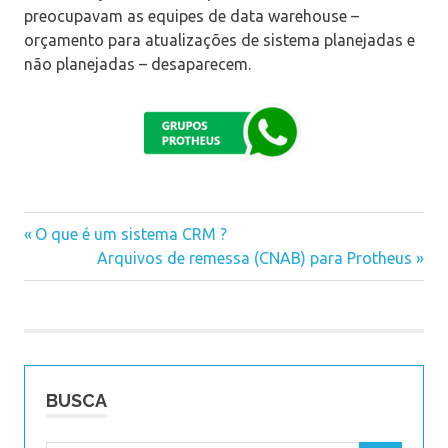
preocupavam as equipes de data warehouse –
orçamento para atualizações de sistema planejadas e
não planejadas – desaparecem.
Previous
O que é um sistema CRM ?
Navegação
Post:
Next
Arquivos de remessa (CNAB) para Protheus
Post:
de
Post
BUSCA