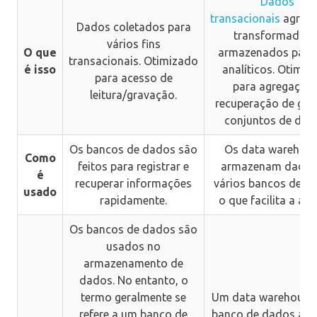
Dados
transacionais
agrega
Dados coletados para
transformados 
vários fins
O que
armazenados para 
transacionais. Otimizado
é isso
analíticos. Otimiz
para acesso de
para agregação 
leitura/gravação.
recuperação de gra
conjuntos de dad
Os bancos de dados são
Os data warehou
Como
feitos para registrar e
armazenam dados
é
recuperar informações
vários bancos de d
usado
rapidamente.
o que facilita a anál
Os bancos de dados são
usados ​​no
armazenamento de
dados. No entanto, o
termo geralmente se
Um data warehouse
refere a um banco de
banco de dados anal