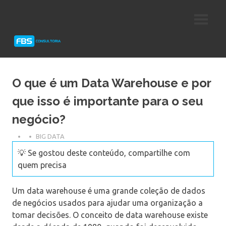
Skip
Consultoria
FBS
to
e
content
Suporte
Consultoria
Protheus
TOTVS
O que é um Data Warehouse e por
que isso é importante para o seu
negócio?
BIG DATA
💡 Se gostou deste conteúdo, compartilhe com
quem precisa
Um data warehouse é uma grande coleção de dados
de negócios usados ​​para ajudar uma organização a
tomar decisões. O conceito de data warehouse existe