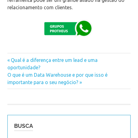
ferramenta pode ser um grande aliado na gestão do
relacionamento com clientes.
Previous
Qual é a diferença entre um lead e uma
Navegação
oportunidade?
Post:
Next
O que é um Data Warehouse e por que isso é
de
Post:
importante para o seu negócio?
Post
BUSCA