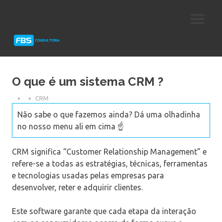
Skip
Consultoria
FBS
to
e
content
Suporte
Consultoria
Protheus
TOTVS
O que é um sistema CRM ?
CRM
Não sabe o que fazemos ainda? Dá uma olhadinha
no nosso menu ali em cima ☝️
CRM significa “Customer Relationship Management” e
refere-se a todas as estratégias, técnicas, ferramentas
e tecnologias usadas pelas empresas para
desenvolver, reter e adquirir clientes.
Este software garante que cada etapa da interação