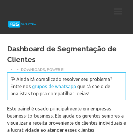
Skip
Consultoria
FBS
to
e
content
Suporte
Consultoria
Protheus
TOTVS
Dashboard de Segmentação de
Clientes
DOWNLOADS
,
POWER BI
💬 Ainda tá complicado resolver seu problema?
Entre nos
grupos de whatsapp
que tá cheio de
analistas top pra compatilhar ideias!
Este painel é usado principalmente em empresas
business-to-business. Ele ajuda os gerentes seniores a
visualizar a receita proveniente de clientes individuais e
a lucratividade ao atender esses clientes.