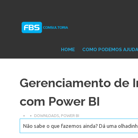
Skip
Consultoria
FB
to
e
content
Suporte
Protheus
Con
TOTVS
HOME
COMO PODEMOS AJUD
Gerenciamento de I
com Power BI
DOWNLOADS
,
POWER BI
Não sabe o que fazemos ainda? Dá uma olhadinha