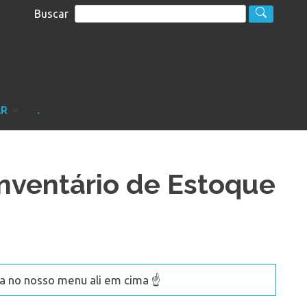
Buscar
S
sultoria
AR
.
nventário de Estoque
 no nosso menu ali em cima ☝️