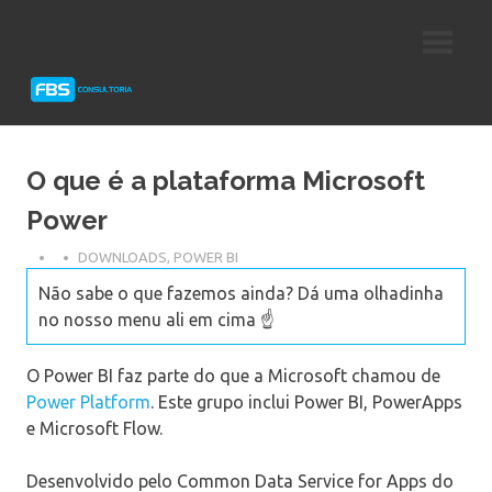
Skip
Consultoria
FBS
to
e
content
Suporte
Consultoria
Protheus
TOTVS
O que é a plataforma Microsoft
Power
DOWNLOADS
,
POWER BI
Não sabe o que fazemos ainda? Dá uma olhadinha
no nosso menu ali em cima ☝️
O Power BI faz parte do que a Microsoft chamou de
Power Platform
. Este grupo inclui Power BI, PowerApps
e Microsoft Flow.
Desenvolvido pelo Common Data Service for Apps do