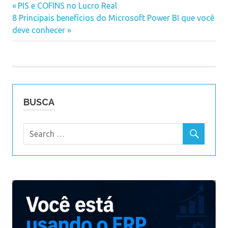
power
Previous
PIS e COFINS no Lucro Real
bi
Navegação
Next
8 Principais benefícios do Microsoft Power BI que você
Post:
Post:
deve conhecer
de
Post
BUSCA