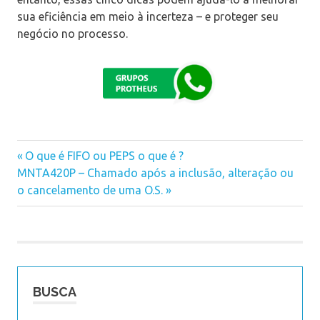
sua eficiência em meio à incerteza – e proteger seu
negócio no processo.
Previous
O que é FIFO ou PEPS o que é ?
Navegação
Next
MNTA420P – Chamado após a inclusão, alteração ou
Post:
Post:
o cancelamento de uma O.S.
de
Post
BUSCA