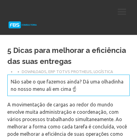
Skip
Consultoria
FBS
to
e
content
Suporte
Consultoria
Protheus
TOTVS
5 Dicas para melhorar a eficiência
das suas entregas
DOWNLOADS
,
ERP TOTVS PROTHEUS
,
LOGÍSTICA
Não sabe o que fazemos ainda? Dá uma olhadinha
no nosso menu ali em cima ☝️
A movimentação de cargas ao redor do mundo
envolve muita administração e coordenação, com
vários processos trabalhando simultaneamente. Ao
melhorar a forma como cada tarefa é concluída, você
pode melhorar a eficiência de suas operações como