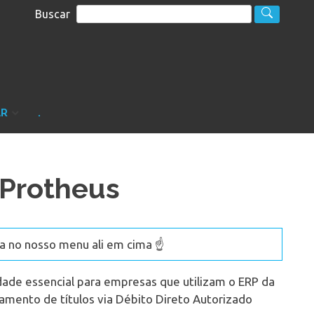
Buscar
S
sultoria
AR
.
 Protheus
 no nosso menu ali em cima ☝️
dade essencial para empresas que utilizam o ERP da
mento de títulos via Débito Direto Autorizado