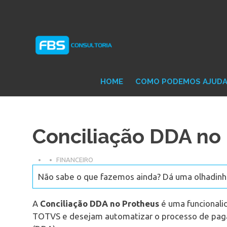
Skip
Consultoria
FB
to
e
content
Suporte
Protheus
Con
TOTVS
HOME
COMO PODEMOS AJUD
Conciliação DDA no
FINANCEIRO
Não sabe o que fazemos ainda? Dá uma olhadinha
A
Conciliação DDA no Protheus
é uma funcionali
TOTVS e desejam automatizar o processo de paga