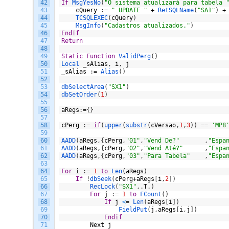
42
If
MsgYesNo
(
"O sistema atualizará para tabela 
43
cQuery
:
=
" UPDATE "
+
RetSQLName
(
"SA1"
)
+
44
TCSQLEXEC
(
cQuery
)
45
MsgInfo
(
"Cadastros atualizados."
)
46
EndIf
47
Return
48
49
Static
Function
ValidPerg
(
)
50
Local 
_sAlias
,
i
,
j
51
_sAlias
:
=
Alias
(
)
52
53
dbSelectArea
(
"SX1"
)
54
dbSetOrder
(
1
)
55
56
aRegs
:
=
{
}
57
58
cPerg
:
=
if
(
upper
(
substr
(
cVersao
,
1
,
3
)
)
==
'MP8
59
60
AADD
(
aRegs
,
{
cPerg
,
"01"
,
"Vend De?"
,
"Espa
61
AADD
(
aRegs
,
{
cPerg
,
"02"
,
"Vend Até?"
,
"Espa
62
AADD
(
aRegs
,
{
cPerg
,
"03"
,
"Para Tabela"
,
"Espa
63
64
For
i
:
=
1
to
Len
(
aRegs
)
65
If
!
dbSeek
(
cPerg
+
aRegs
[
i
,
2
]
)
66
RecLock
(
"SX1"
,
.
T
.
)
67
For
j
:
=
1
to
FCount
(
)
68
If
j
<
=
Len
(
aRegs
[
i
]
)
69
FieldPut
(
j
,
aRegs
[
i
,
j
]
)
70
Endif
71
Next
j