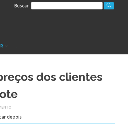
Buscar
S
sultoria
AR
.
preços dos clientes
lote
MENTO
tar depois