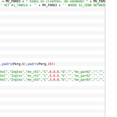
"
+
MV_PAR03
+
" todos os clientes, do vendedor "
+
MV_PAR01
+
"
" SET A1_TABELA = '"
+
MV_PAR03
+
"' WHERE A1_VEND BETWEEN '"
+
'
,
padr
(
cPerg
,
6
)
,
padr
(
cPerg
,
10
)
)
nhol"
,
"Ingles"
,
"mv_ch1"
,
"C"
,
6
,
0
,
0
,
"G"
,
""
,
"mv_par01"
,
""
,
""
,
""
,
""
,
nhol"
,
"Ingles"
,
"mv_ch2"
,
"C"
,
6
,
0
,
0
,
"G"
,
""
,
"mv_par02"
,
""
,
""
,
""
,
""
,
nhol"
,
"Ingles"
,
"mv_ch3"
,
"C"
,
3
,
0
,
0
,
"G"
,
""
,
"mv_par03"
,
""
,
""
,
""
,
""
,