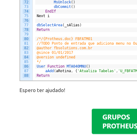
72
MsUnlock
(
)
73
dbCommit
(
)
74
EndIf
75
Next
i
76
77
dbSelectArea
(
_sAlias
)
78
Return
79
80
/*/{Protheus.doc} FBFATM01
81
//TODO Ponto de entrada que adiciona menu no O
82
@author fbsolutions.com.br
83
@since 01/01/2017
84
@version undefined
85
*/
86
User 
Function
MTA040MNU
(
)
87
aAdd
(
aRotina
,
{
'Atualiza Tabelas'
,
'U_FBFAT
88
Return
Espero ter ajudado!