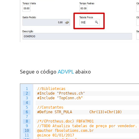
Segue o código
ADVPL
abaixo
1
//Bibliotecas
2
#Include "Protheus.ch"
3
#Include "TopConn.ch"
4
5
//Constantes
6
#Define STR_PULA		Chr(13)+Chr(10)
7
8
/*/{Protheus.doc} FBFATM01
9
//TODO Atualiza tabelas de preço por vendedor.
10
@author fbsolutions.com.br
11
@since 01/01/2017