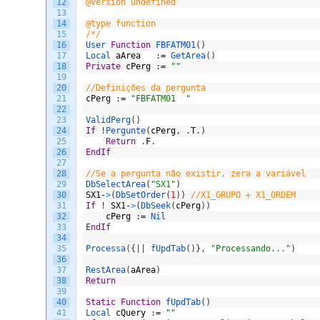
12
@version undefined
13
14
@type function
15
/*/
16
User 
Function
FBFATM01
(
)
17
Local 
aArea
:
=
GetArea
(
)
18
Private
cPerg
:
=
""
19
20
//Definições da pergunta
21
cPerg
:
=
"FBFATM01  "
22
23
ValidPerg
(
)
24
If
!
Pergunte
(
cPerg
,
.
T
.
)
25
Return
.
F
.
26
EndIf
27
28
//Se a pergunta não existir, zera a variável
29
DbSelectArea
(
"SX1"
)
30
SX1
-
>
(
DbSetOrder
(
1
)
)
//X1_GRUPO + X1_ORDEM
31
If
!
SX1
-
>
(
DbSeek
(
cPerg
)
)
32
cPerg
:
=
Nil
33
EndIf
34
35
Processa
(
{
|
|
fUpdTab
(
)
}
,
"Processando..."
)
36
37
RestArea
(
aArea
)
38
Return
39
40
Static
Function
fUpdTab
(
)
41
Local 
cQuery
:
=
""