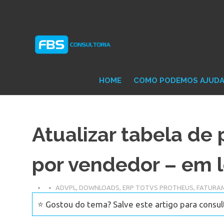
Skip
Consultoria
FB
to
e
content
Suporte
Protheus
Con
TOTVS
HOME
COMO PODEMOS AJUD
Atualizar tabela de 
por vendedor – em 
ADVPL
,
DOWNLOADS
,
ERP TOTVS PROTHEUS
,
FATURA
⭐ Gostou do tema? Salve este artigo para consul