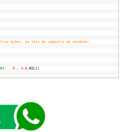
utras Ações, na tela de cadastro de vendedor.
M01'
,
0
,
3
,
0
,
NIL
}
)