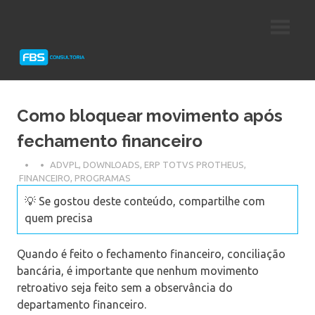
Skip
Consultoria
FBS
to
e
content
Suporte
Consultoria
Protheus
TOTVS
Como bloquear movimento após
fechamento financeiro
ADVPL
,
DOWNLOADS
,
ERP TOTVS PROTHEUS
,
FINANCEIRO
,
PROGRAMAS
💡 Se gostou deste conteúdo, compartilhe com
quem precisa
Quando é feito o fechamento financeiro, conciliação
bancária, é importante que nenhum movimento
retroativo seja feito sem a observância do
departamento financeiro.