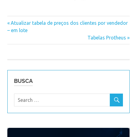
MV_BXDTFIN
Previous
Atualizar tabela de preços dos clientes por vendedor
Navegação
MV_DATAFIN
– em lote
Post:
Next
Tabelas Protheus
de
Post:
Post
BUSCA