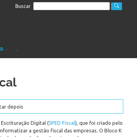
Buscar
S
sultoria
AR
.
cal
tar depois
scrituração Digital (
SPED Fiscal
), que foi criado pelo
nformatizar a gestão fiscal das empresas. O Bloco K