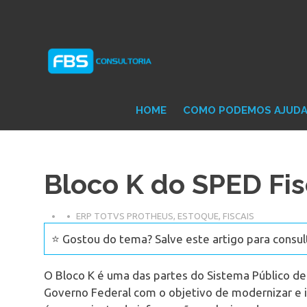
Skip
Consultoria
FB
to
e
content
Suporte
Protheus
Con
TOTVS
HOME
COMO PODEMOS AJUD
Bloco K do SPED Fis
ERP TOTVS PROTHEUS
,
ESTOQUE
,
FISCAIS
⭐ Gostou do tema? Salve este artigo para consul
O Bloco K é uma das partes do Sistema Público de E
Governo Federal com o objetivo de modernizar e i