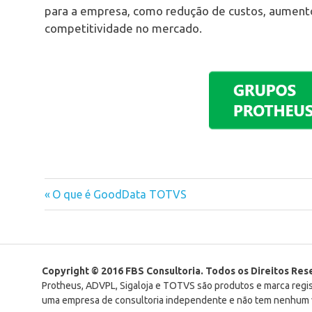
para a empresa, como redução de custos, aumento
competitividade no mercado.
Previous
O que é GoodData TOTVS
Navegação
Post:
de
Post
Copyright © 2016 FBS Consultoria. Todos os Direitos Re
Protheus, ADVPL, Sigaloja e TOTVS são produtos e marca reg
uma empresa de consultoria independente e não tem nenhum v