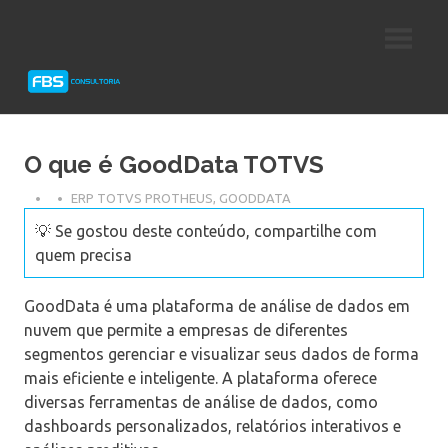
Skip
Consultoria
FBS
to
e
content
Suporte
Consultoria
Protheus
TOTVS
O que é GoodData TOTVS
ERP TOTVS PROTHEUS
,
GOODDATA
💡 Se gostou deste conteúdo, compartilhe com
quem precisa
GoodData é uma plataforma de análise de dados em
nuvem que permite a empresas de diferentes
segmentos gerenciar e visualizar seus dados de forma
mais eficiente e inteligente. A plataforma oferece
diversas ferramentas de análise de dados, como
dashboards personalizados, relatórios interativos e