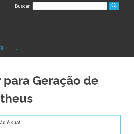
Buscar
S
sultoria
AR
.
 para Geração de
otheus
ão é sua!