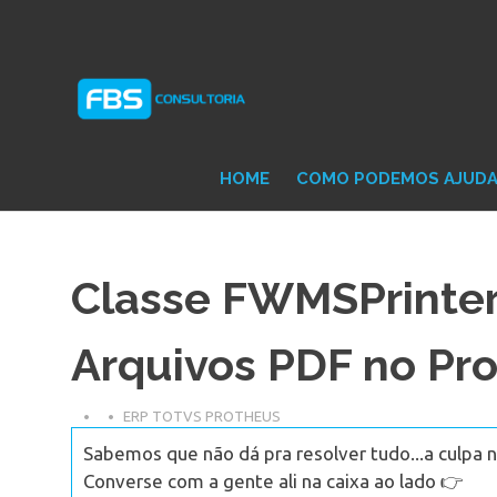
Skip
Consultoria
FB
to
e
content
Suporte
Protheus
Con
TOTVS
HOME
COMO PODEMOS AJUD
Classe FWMSPrinter
Arquivos PDF no Pr
ERP TOTVS PROTHEUS
Sabemos que não dá pra resolver tudo...a culpa n
Converse com a gente ali na caixa ao lado 👉