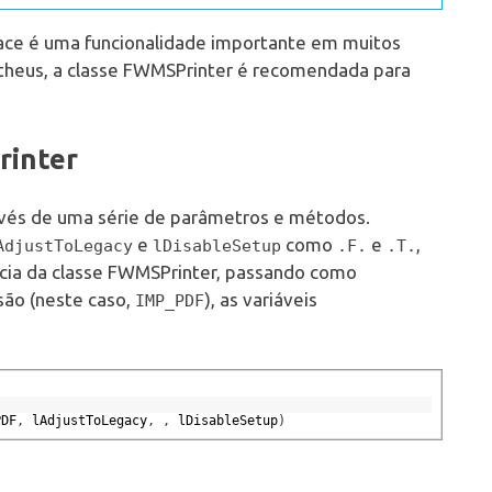
ace é uma funcionalidade importante em muitos
theus, a classe FWMSPrinter é recomendada para
rinter
ravés de uma série de parâmetros e métodos.
e
como
e
,
AdjustToLegacy
lDisableSetup
.F.
.T.
ncia da classe FWMSPrinter, passando como
são (neste caso,
), as variáveis
IMP_PDF
PDF
,
lAdjustToLegacy
,
,
lDisableSetup
)