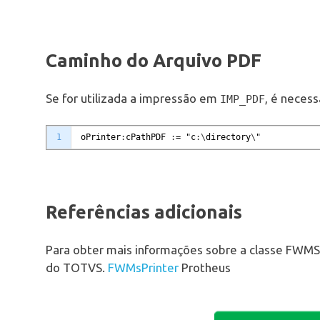
Caminho do Arquivo PDF
Se for utilizada a impressão em
, é necess
IMP_PDF
1
oPrinter
:
cPathPDF
:
=
"
c
:
\
directory
\
"
Referências adicionais
Para obter mais informações sobre a classe FWMSPr
do TOTVS.
FWMsPrinter
Protheus