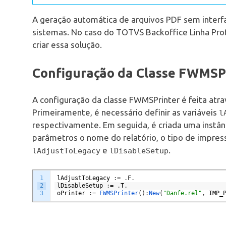
A geração automática de arquivos PDF sem interf
sistemas. No caso do TOTVS Backoffice Linha Pro
criar essa solução.
Configuração da Classe FWMSP
A configuração da classe FWMSPrinter é feita at
Primeiramente, é necessário definir as variáveis
l
respectivamente. Em seguida, é criada uma instâ
parâmetros o nome do relatório, o tipo de impres
e
.
lAdjustToLegacy
lDisableSetup
1
lAdjustToLegacy
:
=
.
F
.
2
lDisableSetup
:
=
.
T
.
3
oPrinter
:
=
FWMSPrinter
(
)
:
New
(
"Danfe.rel"
,
IMP_