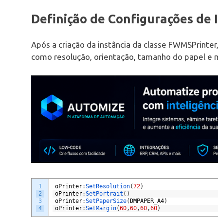
Definição de Configurações de
Após a criação da instância da classe FWMSPrinter
como resolução, orientação, tamanho do papel e 
1
oPrinter
:
SetResolution
(
72
)
2
oPrinter
:
SetPortrait
(
)
3
oPrinter
:
SetPaperSize
(
DMPAPER_A4
)
4
oPrinter
:
SetMargin
(
60
,
60
,
60
,
60
)