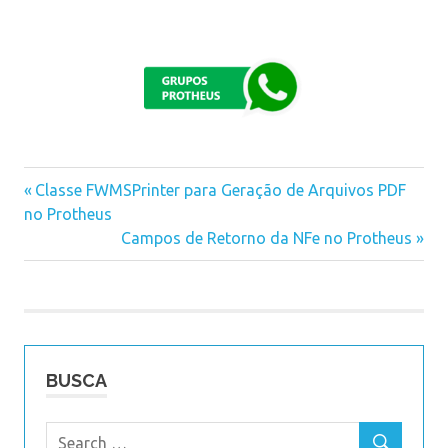
Previous
Classe FWMSPrinter para Geração de Arquivos PDF
Navegação
no Protheus
Post:
Next
Campos de Retorno da NFe no Protheus
de
Post:
Post
BUSCA