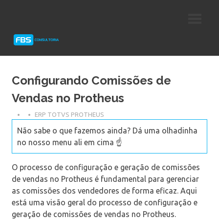
Skip
Consultoria
FBS
to
e
content
Suporte
Consultoria
Protheus
TOTVS
Configurando Comissões de
Vendas no Protheus
ERP TOTVS PROTHEUS
Não sabe o que fazemos ainda? Dá uma olhadinha
no nosso menu ali em cima ☝️
O processo de configuração e geração de comissões
de vendas no Protheus é fundamental para gerenciar
as comissões dos vendedores de forma eficaz. Aqui
está uma visão geral do processo de configuração e
geração de comissões de vendas no Protheus.