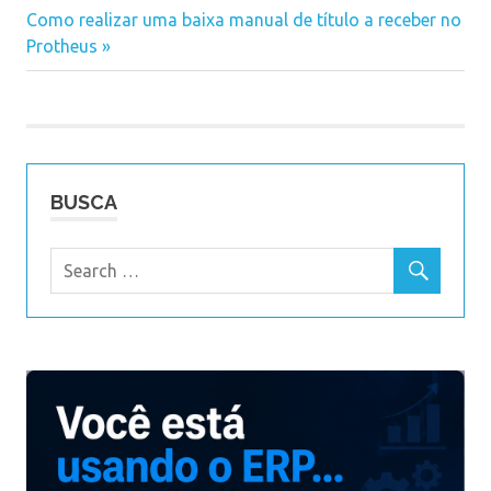
fiscais
Navegação
Next
Como realizar uma baixa manual de título a receber no
Post:
Post:
Protheus
de
Post
BUSCA