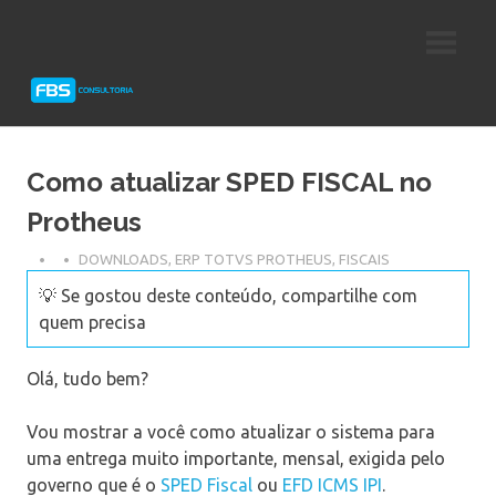
Skip
Consultoria
FBS
to
e
content
Suporte
Consultoria
Protheus
TOTVS
Como atualizar SPED FISCAL no
Protheus
DOWNLOADS
,
ERP TOTVS PROTHEUS
,
FISCAIS
💡 Se gostou deste conteúdo, compartilhe com
quem precisa
Olá, tudo bem?
Vou mostrar a você como atualizar o sistema para
uma entrega muito importante, mensal, exigida pelo
governo que é o
SPED Fiscal
ou
EFD ICMS IPI
.