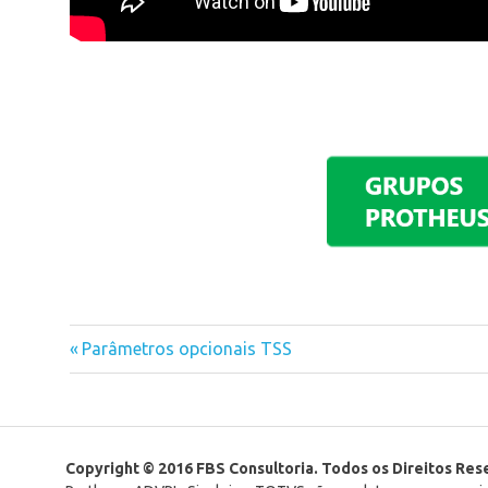
Previous
Parâmetros opcionais TSS
Navegação
Post:
de
Post
Copyright © 2016 FBS Consultoria. Todos os Direitos Re