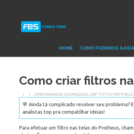
Skip
Consultoria
FB
to
e
content
Suporte
Protheus
Con
TOTVS
HOME
COMO PODEMOS AJUD
Como criar filtros n
CONFIGURADOR
,
DOWNLOADS
,
ERP TOTVS PROTHEUS
💬 Ainda tá complicado resolver seu problema? 
analistas top pra compatilhar ideias!
Para efetuar um filtro nas telas do Protheus, ch