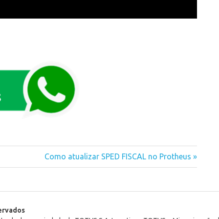
Next
Como atualizar SPED FISCAL no Protheus
Post:
servados