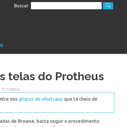
Buscar
S
sultoria
AR
.
as telas do Protheus
,
TUTORIAIS
Entre nos
grupos de whatsapp
que tá cheio de
amadas de Browse, basta seguir o procedimento