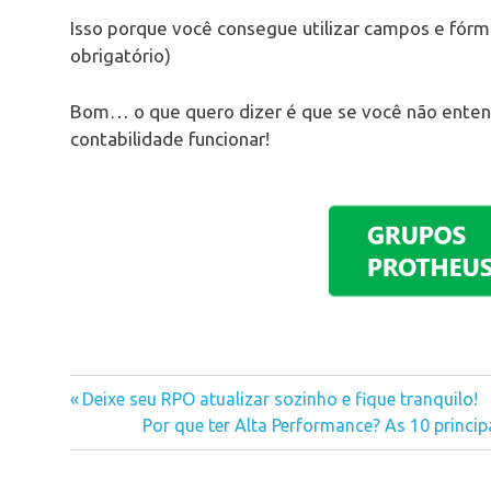
Isso porque você consegue utilizar campos e fórm
obrigatório)
Bom… o que quero dizer é que se você não entend
contabilidade funcionar!
Previous
Deixe seu RPO atualizar sozinho e fique tranquilo!
Navegação
Post:
Next
Por que ter Alta Performance? As 10 princi
Post:
de