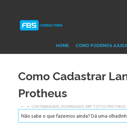
Skip
Consultoria
FB
to
e
content
Suporte
Protheus
Con
TOTVS
HOME
COMO PODEMOS AJUD
Como Cadastrar La
Protheus
CONTABILIDADE
,
DOWNLOADS
,
ERP TOTVS PROTHEUS
Não sabe o que fazemos ainda? Dá uma olhadinha