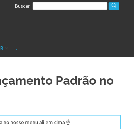
Buscar
S
sultoria
AR
.
nçamento Padrão no
 no nosso menu ali em cima ☝️