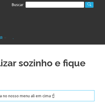
Buscar
S
sultoria
AR
.
izar sozinho e fique
 no nosso menu ali em cima ☝️