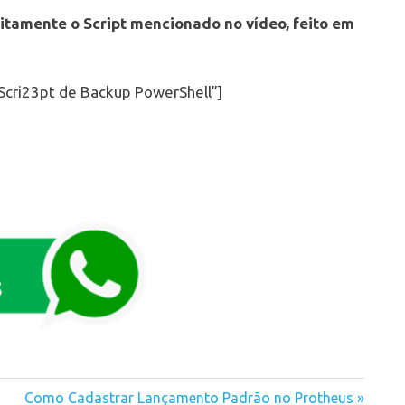
itamente o Script mencionado no vídeo, feito em
 Scri23pt de Backup PowerShell”]
Next
Como Cadastrar Lançamento Padrão no Protheus