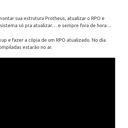
ntar sua estrutura Protheus, atualizar o RPO e
 sistema só pra atualizar… e sempre fora de hora…
kup e fazer a cópia de um RPO atualizado. No dia
ompiladas estarão no ar.