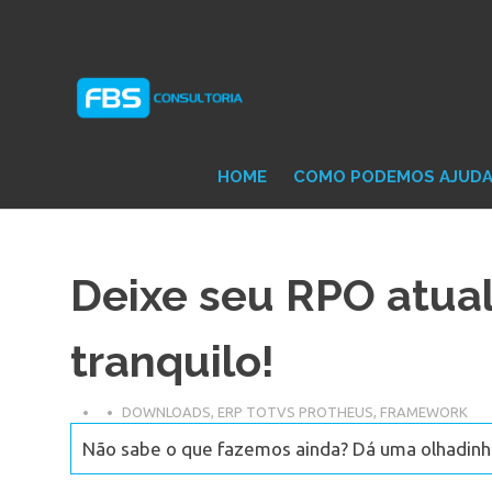
Skip
Consultoria
FB
to
e
content
Suporte
Protheus
Con
TOTVS
HOME
COMO PODEMOS AJUD
Deixe seu RPO atual
tranquilo!
DOWNLOADS
,
ERP TOTVS PROTHEUS
,
FRAMEWORK
Não sabe o que fazemos ainda? Dá uma olhadinha