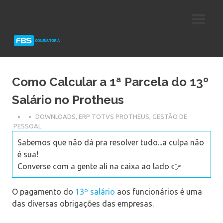
Skip
Consultoria
FBS
to
e
content
Suporte
Consultoria
Protheus
TOTVS
Como Calcular a 1ª Parcela do 13º
Salário no Protheus
DOWNLOADS
,
ERP TOTVS PROTHEUS
,
GESTÃO DE
PESSOAL
Sabemos que não dá pra resolver tudo...a culpa não
é sua!
Converse com a gente ali na caixa ao lado 👉
O pagamento do
13º salário
aos funcionários é uma
das diversas obrigações das empresas.