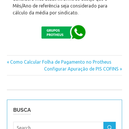
Mês/Ano de referência seja considerado para
cálculo da média por sindicato.
Previous
Como Calcular Folha de Pagamento no Protheus
Navegação
Post:
Next
Configurar Apuração de PIS COFINS
Post:
de
Post
BUSCA