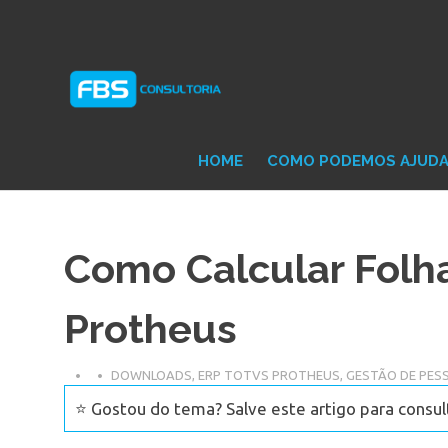
Skip
Consultoria
FB
to
e
content
Suporte
Protheus
Con
TOTVS
HOME
COMO PODEMOS AJUD
Como Calcular Folh
Protheus
DOWNLOADS
,
ERP TOTVS PROTHEUS
,
GESTÃO DE PES
⭐ Gostou do tema? Salve este artigo para consul