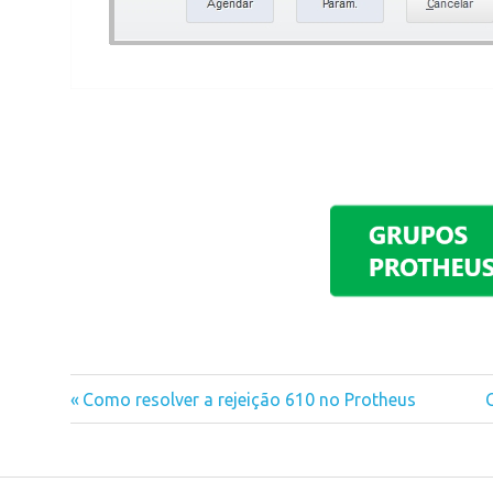
Previous
Como resolver a rejeição 610 no Protheus
Navegação
Post:
de