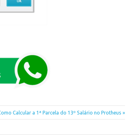
Next
Como Calcular a 1ª Parcela do 13º Salário no Protheus
Post: