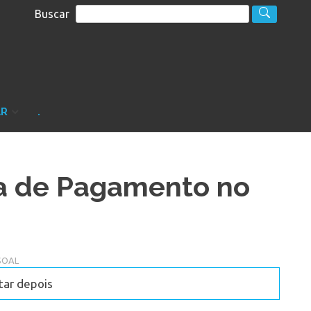
Buscar
S
sultoria
AR
.
a de Pagamento no
SOAL
tar depois