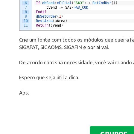
6
If
dbSeek
(
xFilial
(
"SA3"
)
+
RetCodUsr
(
)
)
7
cVend
:
=
SA3
-
>
A3_COD
8
Endif
9
dbSetOrder
(
1
)
10
RestArea
(
aArea
)
11
Return
(
cVend
)
Crie um fonte com todos os módulos que queira faz
SIGAFAT, SIGAOMS, SIGAFIN e por aí vai.
De acordo com sua necessidade, você vai criando a
Espero que seja útil a dica.
Abs.