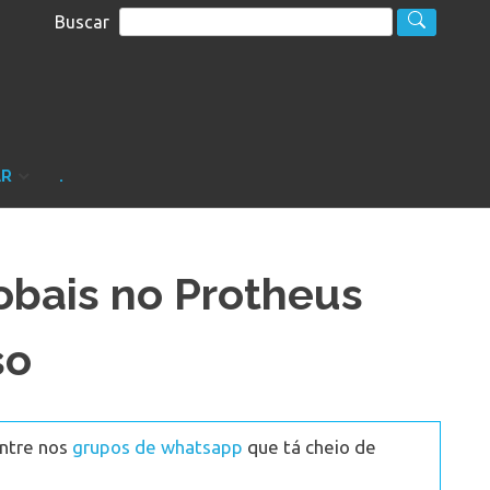
Buscar
S
sultoria
AR
.
lobais no Protheus
so
Entre nos
grupos de whatsapp
que tá cheio de