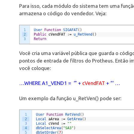
Para isso, cada módulo do sistema tem uma função 
armazena o código do vendedor. Veja:
1
User 
Function
SIGAFAT
(
)
2
Public
cVendFAT
:
=
u_RetVend
(
)
3
Return
Você cria uma variável pública que guarda o códig
pontos de entrada de filtros do Protheus. Então 
você coloque:
…WHERE A1_VEND1 = ‘” +
cVendFAT
+ “‘ …
Um exemplo da função u_RetVen() pode ser:
1
User 
Function
RetVend
(
)
2
Local 
aArea
:
=
GetArea
(
)
3
Local 
cVend
:
=
""
4
dbSelectArea
(
"SA3"
)
5
dbSetOrder
(
7
)