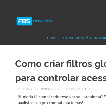
Skip
Consultoria
FB
to
e
content
Suporte
Protheus
Con
TOTVS
HOME
COMO PODEMOS AJUD
Como criar filtros g
para controlar aces
ADVPL
,
DOWNLOADS
,
ERP TOTVS PROTHEUS
💬 Ainda tá complicado resolver seu problema? 
analistas top pra compatilhar ideias!