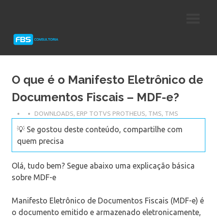
Skip
Consultoria
FBS
to
e
content
Suporte
Consultoria
Protheus
TOTVS
O que é o Manifesto Eletrônico de
Documentos Fiscais – MDF-e?
DOWNLOADS
,
ERP TOTVS PROTHEUS
,
TMS
,
TMS
💡 Se gostou deste conteúdo, compartilhe com
quem precisa
Olá, tudo bem? Segue abaixo uma explicação básica
sobre MDF-e
Manifesto Eletrônico de Documentos Fiscais (MDF-e) é
o documento emitido e armazenado eletronicamente,