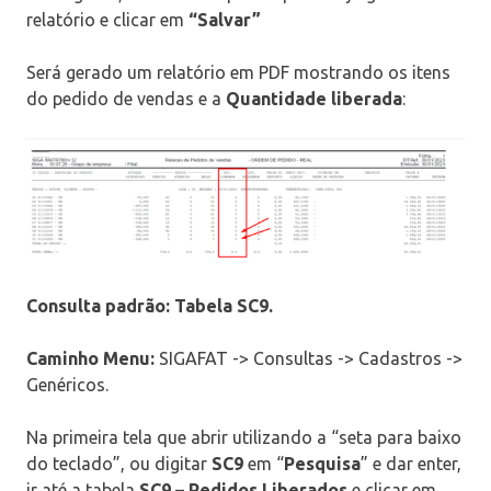
relatório e clicar em
“Salvar”
Será gerado um relatório em PDF mostrando os itens
do pedido de vendas e a
Quantidade liberada
:
Consulta padrão: Tabela SC9.
Caminho Menu:
SIGAFAT -> Consultas -> Cadastros ->
Genéricos.
Na primeira tela que abrir utilizando a “seta para baixo
do teclado”, ou digitar
SC9
em “
Pesquisa
” e dar enter,
ir até a tabela
SC9 – Pedidos Liberados
e clicar em