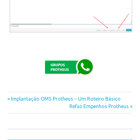
Previous
Implantação OMS Protheus – Um Roteiro Básico
Navegação
Post:
Next
Refaz Empenhos Protheus
Post:
de
Post