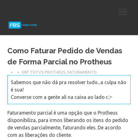
Skip
Consultoria
FBS
to
e
content
Suporte
Consultoria
Protheus
TOTVS
Como Faturar Pedido de Vendas
de Forma Parcial no Protheus
ERP TOTVS PROTHEUS
,
FATURAMENTO
Sabemos que não dá pra resolver tudo...a culpa não
é sua!
Converse com a gente ali na caixa ao lado 👉
Faturamento parcial é uma opção que o Protheus
disponibiliza, para irmos liberando os itens do pedido
de vendas parcialmente, faturando eles. De acordo
com as liberações do cliente.