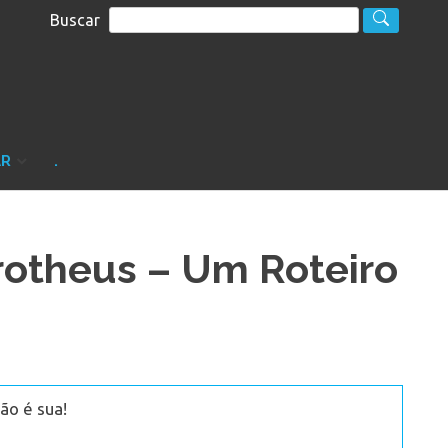
Buscar
S
sultoria
AR
.
otheus – Um Roteiro
ão é sua!