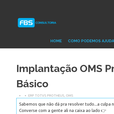
Skip
Consultoria
FB
to
e
content
Suporte
Protheus
Con
TOTVS
HOME
COMO PODEMOS AJUD
Implantação OMS Pr
Básico
ERP TOTVS PROTHEUS
,
OMS
Sabemos que não dá pra resolver tudo...a culpa n
Converse com a gente ali na caixa ao lado 👉