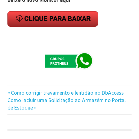
monitor
Previous
Como corrigir travamento e lentidão no DbAccess
Navegação
Next
Como incluir uma Solicitação ao Armazém no Portal
Post:
Post:
de Estoque
de
Post