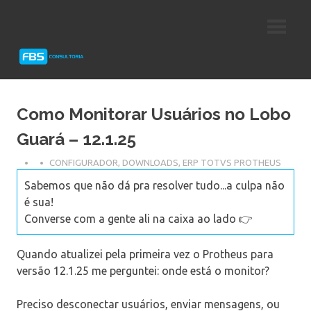
Skip
Consultoria
FBS
to
e
content
Suporte
Consultoria
Protheus
TOTVS
Como Monitorar Usuários no Lobo
Guará – 12.1.25
CONFIGURADOR
,
DOWNLOADS
,
ERP TOTVS PROTHEUS
Sabemos que não dá pra resolver tudo...a culpa não
é sua!
Converse com a gente ali na caixa ao lado 👉
Quando atualizei pela primeira vez o Protheus para
versão 12.1.25 me perguntei: onde está o monitor?
Preciso desconectar usuários, enviar mensagens, ou